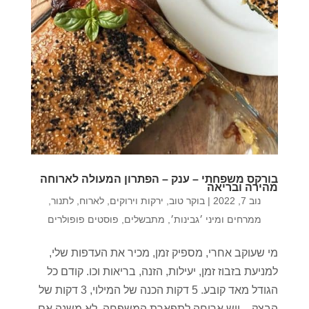
בורקס משפחתי – ענק – הפתרון המעולה לארוחה
מהירה ובריאה
נוב 7, 2022
|
בוקר טוב
,
ירקות וירוקים
,
לארוח
,
לתנור
,
ממרחים ומיני ׳גבינות׳
,
מתבשלים
,
פוסטים פופולרים
מי שעוקב אחרי, מספיק זמן, מכיר את העדפות שלי,
למניעת בזבוז זמן, יעילות, הזנה, בריאות וכו. קודם כל
הגודל מאד קובע. 5 דקות הכנה של המילוי, 3 דקות של
הבצק – ויש ארוחה לתפארת המשפחה. לא משנה אם