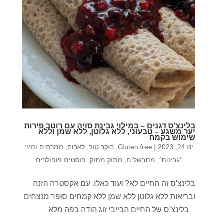
בלינצ'ס דגנים – במילוי גבינת סויה עם רוטב פירות
יער משגע – טבעוני, ללא גלוטן, ללא שמן וללא
שימוש בקמח
ינו 24, 2023
|
Gluten free
,
בוקר טוב
,
לארוח
,
ממרחים ומיני
׳גבינות׳
,
מתבשלים
,
מתוק מתוק
,
פוסטים פופולרים
בלינצ'ס זה החיים לא? ועוד כאלו. עם אקסטרה הזנה
ובריאות ללא גלוטן ללא שמן ללא קמחים סופר מנצחים
– בלינצ’ס של החיים הבייבי זוג הודה בפה מלא