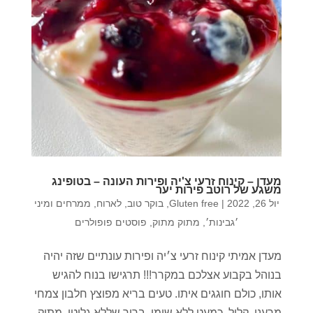
מעדן – קינוח זרעי צ'יה ופירות העונה – בטופינג
משגע של רוטב פירות יער
יול 26, 2022
|
Gluten free
,
בוקר טוב
,
לארוח
,
ממרחים ומיני
׳גבינות׳
,
מתוק מתוק
,
פוסטים פופולרים
מעדן אמיתי קינוח זרעי צ׳יה ופירות עונתיים שזה יהיה
בנוהל בקבוע אצלכם במקרר!!! תרגישו בנוח להגיש
אותו, כולם חוגגים איתו. טעים בריא מפוצץ חלבון צמחי
מרענן, קליל, כמעט ללא שומן, ברור שללא גלוטן. מתוק