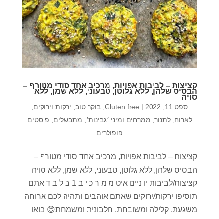
קציצות – לביבות אפויות, מרכיב אחד סודי מטורף –
הבסיס שלהן, ללא גלוטן, טבעוני, ללא שמן, ללא
סויה
ספט 11, 2022
|
Gluten free
,
בוקר טוב
,
ירקות וירוקים
,
לארוח
,
לתנור
,
ממרחים ומיני ׳גבינות׳
,
מתבשלים
,
פוסטים
פופולרים
קציצות – לביבות אפויות, מרכיב אחד סודי מטורף –
הבסיס שלהן, ללא גלוטן, טבעוני, ללא שמן, ללא סויה
קציצות/לביבות יו ניים איט מ מ ר כ י ב 1 ב ל ב ד אתם
תוסיפו ירקות/ירוקים שאתם אוהבים ותהיה לכם ארוחה
משגעת, קלילה ומשובחת, חלבונית ומשמחת😊 בואו