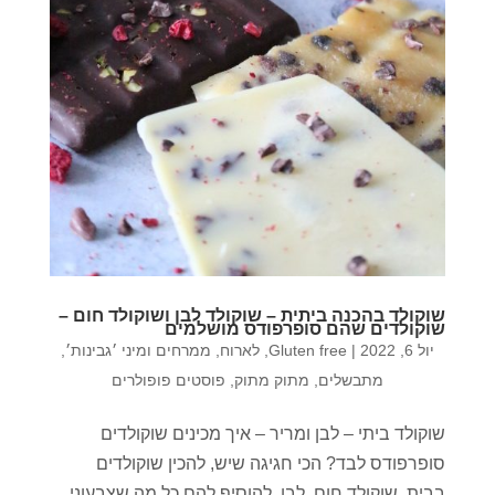
שוקולד בהכנה ביתית – שוקולד לבן ושוקולד חום –
שוקולדים שהם סופרפודס מושלמים
יול 6, 2022
|
Gluten free
,
לארוח
,
ממרחים ומיני ׳גבינות׳
,
מתבשלים
,
מתוק מתוק
,
פוסטים פופולרים
שוקולד ביתי – לבן ומריר – איך מכינים שוקולדים
סופרפודס לבד? הכי חגיגה שיש, להכין שוקולדים
בבית. שוקולד חום, לבן, להוסיף להם כל מה שצבעוני,