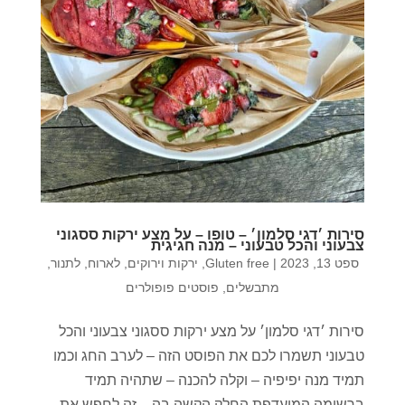
סירות ׳דגי סלמון׳ – טופו – על מצע ירקות ססגוני
צבעוני והכל טבעוני – מנה חגיגית
ספט 13, 2023
|
Gluten free
,
ירקות וירוקים
,
לארוח
,
לתנור
,
מתבשלים
,
פוסטים פופולרים
סירות ׳דגי סלמון׳ על מצע ירקות ססגוני צבעוני והכל
טבעוני תשמרו לכם את הפוסט הזה – לערב החג וכמו
תמיד מנה יפיפיה – וקלה להכנה – שתהיה תמיד
ברשימה המועדפת החלק הקשה בה – זה לחפש את