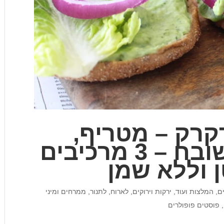
רקרק – מטריף,
פצצת חלבון משובח – 3 מרכיבים
ן וללא שמן
ם, המלצות ועוד
,
ירקות וירוקים
,
לארוח
,
לתנור
,
ממרחים ומיני
,
פוסטים פופולרים