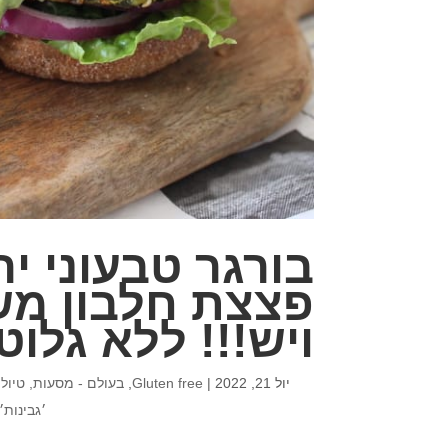
בורגר טבעוני י
ויש!!! ללא גלוט
יול 21, 2022
|
Gluten free
,
בעולם - מסעות, טיולי
׳גבינות׳