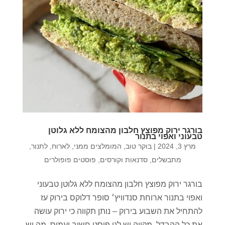
בורגר ירוק מפוצץ חלבון מהצומח ללא גלוטן
טבעוני ואפוי בתנור
מרץ 3, 2024
|
בוקר טוב
,
המומלצים ממני
,
לארוח
,
לתנור
,
מתבשלים
,
סדנאות וקורסים
,
פוסטים פופולרים
בורגר ירוק מפוצץ חלבון מהצומח ללא גלוטן טבעוני
ואפוי בתנור ארוחת סנדוויץ׳ סופר דלוקס בירוק עז
להתחיל את השבוע בירוק – נותן תקווה כי ירוק עושה
את כל ההבדל, מקווה יש לנו פוסט חשוב ועמוס. מה יש