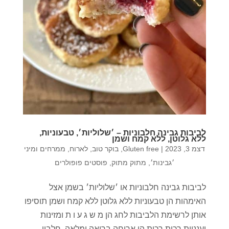
לביבות גבינה חלבוניות – ׳שלוליות׳, טבעוניות,
ללא גלוטן, ללא קמח ושמן
דצמ 3, 2023
|
Gluten free
,
בוקר טוב
,
לארוח
,
ממרחים ומיני
׳גבינות׳
,
מתוק מתוק
,
פוסטים פופולרים
לביבות גבינה חלבוניות או ׳שלוליות׳ בשמן אצל
האימהות הן טבעוניות ללא גלוטן ללא קמח ושמן תוסיפו
אותן לרשימת הלביבות לחג הן מ ש ג ע ו ת ומזינות
וענניות רכות רכות הן ארוחה בריאה ומלאה. חלבון