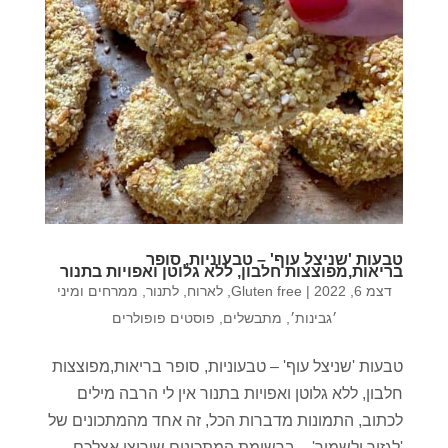
טבעות 'שניצל עוף' – טבעוניות, סופר
בריאות,מפוצצות חלבון, ללא גלוטן ואפויות בתנור
דצמ 6, 2022
|
Gluten free
,
לארוח
,
לתנור
,
ממרחים ומיני
׳גבינות׳
,
מתבשלים
,
פוסטים פופולרים
טבעות 'שניצל עוף' – טבעוניות, סופר בריאות,מפוצצות
חלבון, ללא גלוטן ואפויות בתנור אין לי הרבה מילים
לכתוב, התמונות מדברות הכל, זה אחד מהמתכונים של
'לגזור ולשמור' – ברשימת המתכונים שירוצו אצלכם,