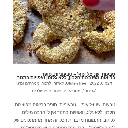
טבעות 'שניצל עוף' – טבעוניות, סופר
בריאות,מפוצצות חלבון, ללא גלוטן ואפויות בתנור
דצמ 6, 2022
|
Gluten free
,
לארוח
,
לתנור
,
ממרחים ומיני
׳גבינות׳
,
מתבשלים
,
פוסטים פופולרים
טבעות 'שניצל עוף' – טבעוניות, סופר בריאות,מפוצצות
חלבון, ללא גלוטן ואפויות בתנור אין לי הרבה מילים
לכתוב, התמונות מדברות הכל, זה אחד מהמתכונים של
'לגזור ולשמור' – ברשימת המתכונים שירוצו אצלכם,