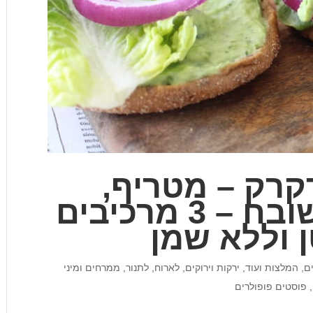
רקרק – מטריף,
פצצת חלבון משובח – 3 מרכיבים
ן וללא שמן
ם, המלצות ועוד
,
ירקות וירוקים
,
לארוח
,
לתנור
,
ממרחים ומיני
,
פוסטים פופולרים