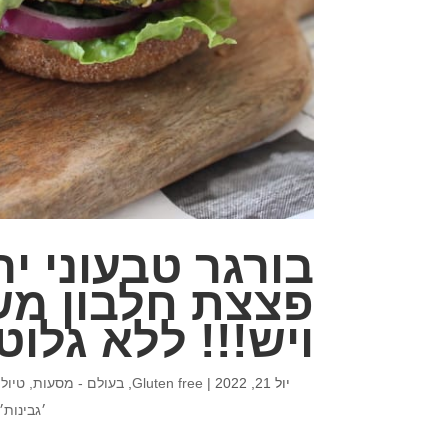
בורגר טבעוני י
ויש!!! ללא גלוט
יול 21, 2022
|
Gluten free
,
בעולם - מסעות, טיולי
׳גבינות׳