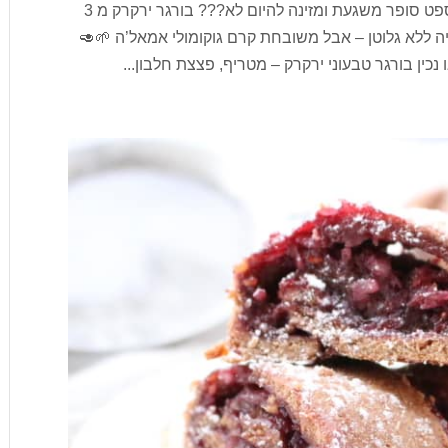
🌱מפלצת בורגר ירקרקה מטריפה🌱 ארוחת קונספט סופר משגעת ומזינה להיום לא??? בורגר ירקרק מ 3
 ללא גלוטן – אבל משובחת קרם גוקומולי אמאל’ה 🌱🥑
כין בורגר טבעוני ירקרק – מטריף, פצצת חלבון...