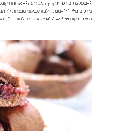
מרכיבים🌱🌱🌱מנת חלבון טבעוני מנצחת לחמניה
ושאר ירקות🥒🍅🧅🥬🌱 יש עוד מה להוסיף? בואו נ