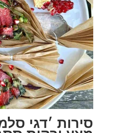
סירות ׳דגי סלמו