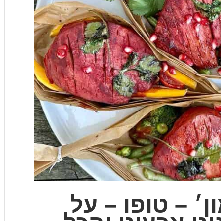
ן׳ – טופו – על