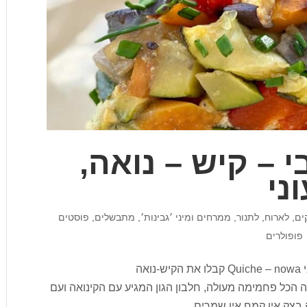
 – קיש – נואה,
ני
ים
,
לארוח
,
לתנור
,
ממרחים ומיני ׳גבינות׳
,
מתבשלים
,
פוסטים
פופולרים
קיש ירקות אביבי – קיש – נואה, ללא גלוטן, טבעוני Quiche – nowa קבלו את הקיש-נואה
הכל פחמימה מעולה, חלבון הגון המגיע עם הקינואה ועם
 בצק אין קמח אין שמרים...