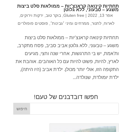
תחתיות קינואה קראנצ'יות – ממולאות סלט ביצות
משגע – טבעוני, ללא גלוטן
אפר 13, 2022
|
Gluten free
,
בוקר טוב
,
ירקות וירוקים
,
לארוח
,
לתנור
,
ממרחים ומיני ׳גבינות׳
,
פוסטים פופולרים
תחתיות קינואה קראנצ'יות – ממולאות סלט ביצות
משגע – טבעוני, ללא גלוטן אביב סביב, פסח מתקרב,
ות'אמת, יש בי התרגשות, אחרי שנה וחצי, מגיעים
לארץ, להיות, פשוט להיות עם כל האוהבים. אוהבת את
התקופה הזו, אולי יותר מכולן. ילדת אביב (היו היתה),
ילדת יומולדת, שנולדה...
חפשו דובדבנים של טעם!