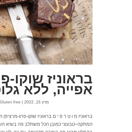
בראוניז שוקו-פ
אפייה, ללא גלוט
מרץ 15, 2022
|
Gluten free
בראוניז מ ו ט ר פ י ם בראוניז שוקו-פרג-מרציפ
המתקה~טבעוני כמובן הכל משתלב פה בשיא השיא