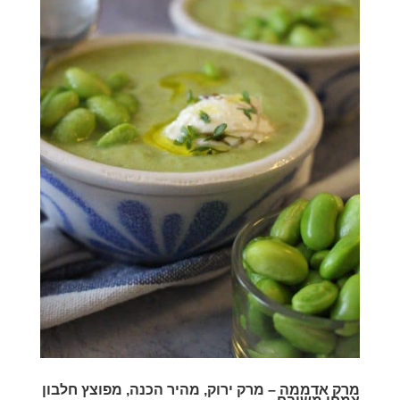
מרק אדממה – מרק ירוק, מהיר הכנה, מפוצץ חלבון