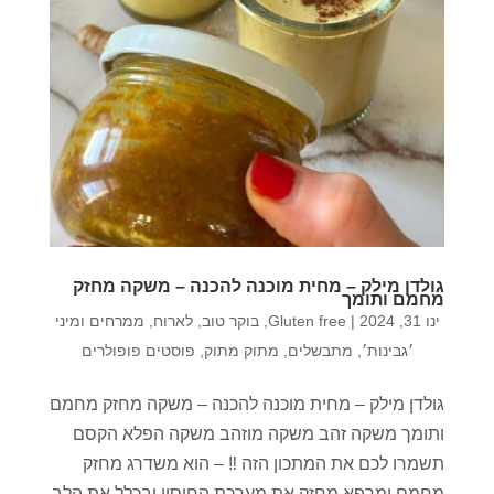
גולדן מילק – מחית מוכנה להכנה – משקה מחזק
מחמם ותומך
ינו 31, 2024
|
Gluten free
,
בוקר טוב
,
לארוח
,
ממרחים ומיני
׳גבינות׳
,
מתבשלים
,
מתוק מתוק
,
פוסטים פופולרים
גולדן מילק – מחית מוכנה להכנה – משקה מחזק מחמם
ותומך משקה זהב משקה מוזהב משקה הפלא הקסם
תשמרו לכם את המתכון הזה ‼️ – הוא משדרג מחזק
מחמם ומרפא מחזק את מערכת החיסון ובכלל את הלב