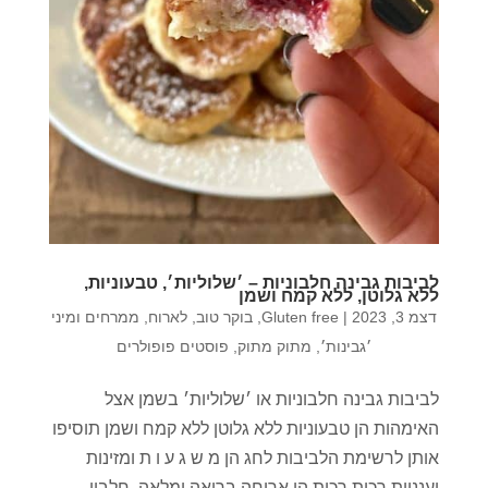
לביבות גבינה חלבוניות – ׳שלוליות׳, טבעוניות,
ללא גלוטן, ללא קמח ושמן
דצמ 3, 2023
|
Gluten free
,
בוקר טוב
,
לארוח
,
ממרחים ומיני
׳גבינות׳
,
מתוק מתוק
,
פוסטים פופולרים
לביבות גבינה חלבוניות או ׳שלוליות׳ בשמן אצל
האימהות הן טבעוניות ללא גלוטן ללא קמח ושמן תוסיפו
אותן לרשימת הלביבות לחג הן מ ש ג ע ו ת ומזינות
וענניות רכות רכות הן ארוחה בריאה ומלאה. חלבון