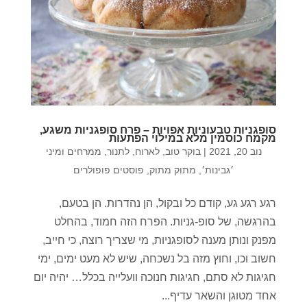
סופגניות טבעוניות אפויות – פרח סופגניות משגע,
מקמח כוסמין מלא במילוי הפתעות
נוב 20, 2021
|
בוקר טוב
,
לארוח
,
לתנור
,
ממרחים ומיני
׳גבינות׳
,
מתוק מתוק
,
פוסטים פופולרים
רגע רגע גע, קודם כל ובקול, הן נהדרות. הן בטעם,
בהרגשה, של סופ-גניות. הפרח הזה חמוד, בהחלט
מפנק ונותן מענה לסופגניות, מי שצריך רוצה, כי חייב,
חשוב וכו, וחוץ מזה בל נשכחה, שיש לא מעט ימים, ימי
חגיגות לא סתם, חגיגות חנוכה וועלייה בכלל… יהיה יום
אחד מטוגן והשאר עדיף...