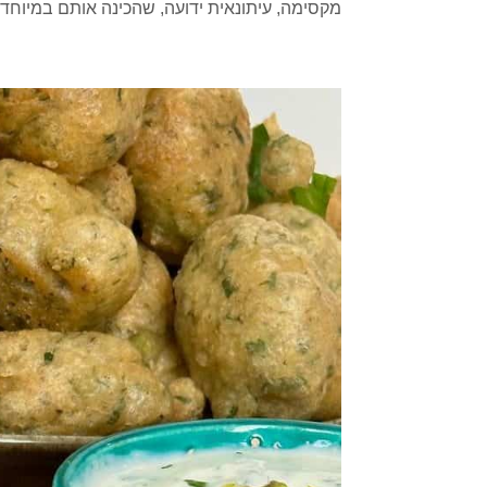
מקסימה, עיתונאית ידועה, שהכינה אותם במיוחד עב