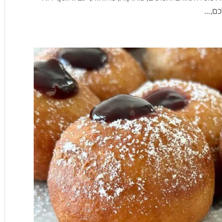
ם,...