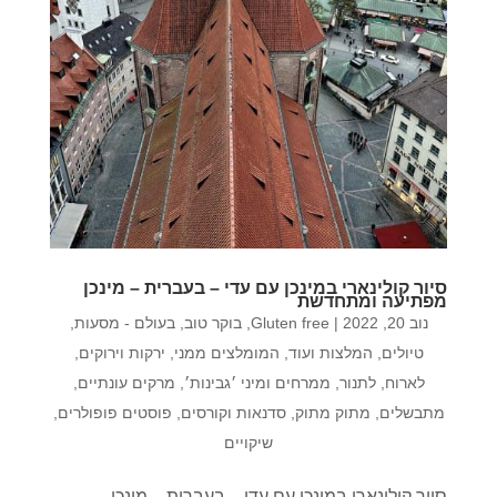
סיור קולינארי במינכן עם עדי – בעברית – מינכן
מפתיעה ומתחדשת
נוב 20, 2022
|
Gluten free
,
בוקר טוב
,
בעולם - מסעות,
טיולים, המלצות ועוד
,
המומלצים ממני
,
ירקות וירוקים
,
לארוח
,
לתנור
,
ממרחים ומיני ׳גבינות׳
,
מרקים עונתיים
,
מתבשלים
,
מתוק מתוק
,
סדנאות וקורסים
,
פוסטים פופולרים
,
שיקויים
סיור קולינארי במינכן עם עדי – בעברית – מינכן