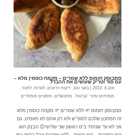
סמבוסק חומוס ללא שמרים – מקמח כוסמין מלא –
עם סוד וטריק שעושים את ההבדל
אוק 6, 2022
|
בוקר טוב
,
ירקות וירוקים
,
לארוח
,
לתנור
,
ממרחים ומיני ׳גבינות׳
,
מתבשלים
,
פוסטים פופולרים
סמבוסק חומוס 🌱 ללא שמרים 🌱 מקמח כוסמין מלא
זה המתכון שלכם לסופ"ש ולא רק אתם לא תאמינו, גם
אני לא עד שנתתי ביס ראשון שני שלישי😊 הבצק הוא
הוא הפוקוס – הוא השוס – ללא שמרים אבל בדיוק כמו