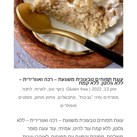
עוגת תפוחים טבעונית משגעת – רכה ואוורירית –
ללא גלוטן, ללא קמח
אוק 13, 2022
|
Gluten free
,
בוקר טוב
,
לארוח
,
לתנור
,
ממרחים ומיני ׳גבינות׳
,
מתבשלים
,
מתוק מתוק
,
פוסטים
פופולרים
עוגת תפוחים טבעונית משגעת – רכה ואוורירית – ללא
גלוטן, ללא קמח עוד להיט, אמיתי, עוד עוגה סופר
מוצלחת, מפנקת והפעם עם תפוחים. לאוהבי עוגות