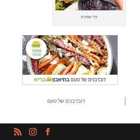
עדי שפירא
‏דובדבנים של טעם‏