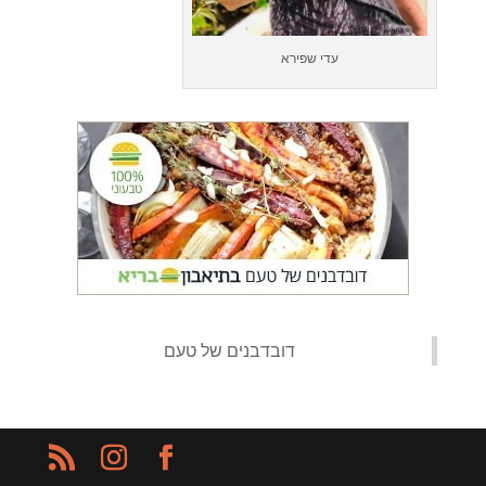
עדי שפירא
‏דובדבנים של טעם‏