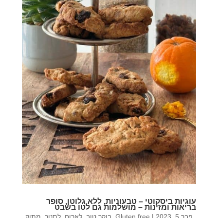
עוגיות ביסקוטי – טבעוניות, ללא גלוטן, סופר
בריאות ומזינות – מושלמות גם לטו בשבט
פבר 5, 2023
|
Gluten free
,
בוקר טוב
,
לארוח
,
לתנור
,
מתוק