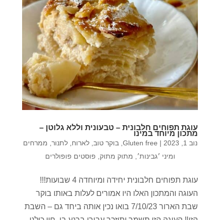
עוגת תפוחים חלבונית – טבעונית וללא גלוטן –
מתכון מיוחד במינו
נוב 1, 2023
|
Gluten free
,
בוקר טוב
,
לארוח
,
לתנור
,
ממרחים
ומיני ׳גבינות׳
,
מתוק מתוק
,
פוסטים פופולרים
עוגת תפוחים חלבונית יחידה ומיוחדה 4 שבועות!!!
העוגה והמתכון האלו היו אמורים לעלות באותו בוקר
שבת הארור 7/10/23 בואו נכין אותה ביחד גם – השבת
הזו‼️ העוגה הזו תשמר ותיזכר עבורי ברגע בו, חיי כולנו