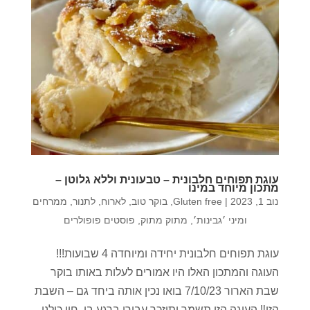
עוגת תפוחים חלבונית – טבעונית וללא גלוטן –
מתכון מיוחד במינו
נוב 1, 2023
|
Gluten free
,
בוקר טוב
,
לארוח
,
לתנור
,
ממרחים
ומיני ׳גבינות׳
,
מתוק מתוק
,
פוסטים פופולרים
עוגת תפוחים חלבונית יחידה ומיוחדה 4 שבועות!!!
העוגה והמתכון האלו היו אמורים לעלות באותו בוקר
שבת הארור 7/10/23 בואו נכין אותה ביחד גם – השבת
הזו‼️ העוגה הזו תשמר ותיזכר עבורי ברגע בו, חיי כולנו