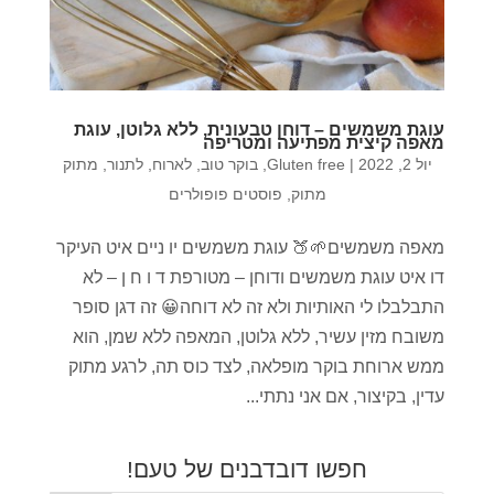
עוגת משמשים – דוחן טבעונית, ללא גלוטן, עוגת
מאפה קיצית מפתיעה ומטריפה
יול 2, 2022
|
Gluten free
,
בוקר טוב
,
לארוח
,
לתנור
,
מתוק
מתוק
,
פוסטים פופולרים
מאפה משמשים🌱🍑 עוגת משמשים יו ניים איט העיקר
דו איט עוגת משמשים ודוחן – מטורפת ד ו ח ן – לא
התבלבלו לי האותיות ולא זה לא דוחה😀 זה דגן סופר
משובח מזין עשיר, ללא גלוטן, המאפה ללא שמן, הוא
ממש ארוחת בוקר מופלאה, לצד כוס תה, לרגע מתוק
עדין, בקיצור, אם אני נתתי...
חפשו דובדבנים של טעם!