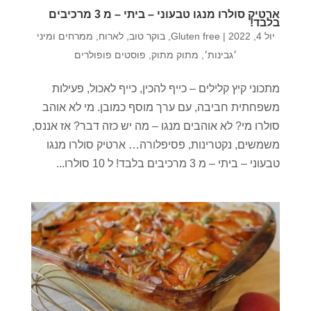
ארטיק סולרו מנגו טבעוני – ביתי – מ 3 מרכיבים
בלבד!
יול 4, 2022
|
Gluten free
,
בוקר טוב
,
לארוח
,
ממרחים ומיני
׳גבינות׳
,
מתוק מתוק
,
פוסטים פופולרים
מתכוני קיץ קלילים – כייף להכין, כייף לאכול, פעילות
משפחתית חביבה, עם ערך מוסף כמובן. מי לא אוהב
סולרו מי? לא אוהבים מנגו – מה יש כזה דבר? אז אננס,
משמשים, נקטרינות, פסיפלורה… ארטיק סולרו מנגו
טבעוני – ביתי – מ 3 מרכיבים בלבד! ל 10 סולרו...