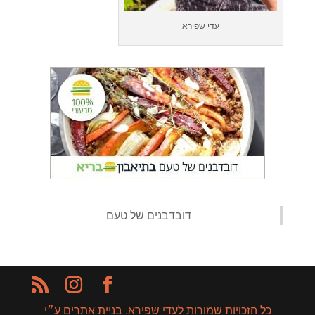
עדי שפירא
‏דובדבנים של טעם‏
כל הזכויות שמורות לעדי שפירא, בניית אתרים ע״י