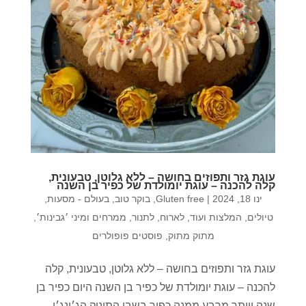
עוגת גזר ותפוזים בחושה – ללא גלוטן, טבעונית,
קלה להכנה – עוגת יומולדת של כפיר בן השנה
ינו 18, 2024
|
Gluten free
,
בוקר טוב
,
בעולם - מסעות,
טיולים, המלצות ועוד
,
לארוח
,
לתנור
,
ממרחים ומיני ׳גבינות׳
,
מתוק מתוק
,
פוסטים פופולרים
עוגת גזר ותפוזים בחושה – ללא גלוטן, טבעונית, קלה
להכנה – עוגת יומולדת של כפיר בן השנה היום כפיר בן
שנה ויותר מרבע ממנה כפיר בשבי התינוק הג׳ינג׳י