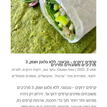
קרפים ירוקים – טבעוני, ללא גלוטן ושמן, 3
מרכיבים משובחים ומזינים
ספט 8, 2022
|
Gluten free
,
בוקר טוב
,
ירקות וירוקים
,
לארוח
,
לתנור
,
ממרחים ומיני ׳גבינות׳
,
מתבשלים
,
פוסטים פופולרים
קרפים ירוקים – טבעוני, ללא גלוטן ושמן, 3 מרכיבים
משובחים ומזינים קרפים ירוקי עד, הירוק רק ניהיה
מודגש יותר ויותר תוך כדי ההכנה. ארוחת קרפים כזו,
אם בוקר או ערב, צהריים, לעבודה גן או בית ספר.