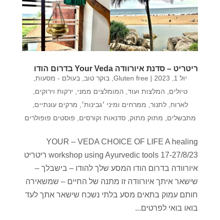
ריטריט – סדנת איורוודה Your Veda בדרום הודו
יול 1, 2023
|
Gluten free
,
בוקר טוב
,
בעולם - מסעות,
טיולים, המלצות ועוד
,
המומלצים ממני
,
ירקות וירוקים
,
לארוח
,
לתנור
,
ממרחים ומיני ׳גבינות׳
,
מרקים עונתיים
,
מתבשלים
,
מתוק מתוק
,
סדנאות וקורסים
,
פוסטים פופולרים
YOUR – VEDA CHOICE OF LIFE A healing
workshop using Ayurvedic tools 17-27/8/23 ריטריט
איורוודה בדרום הודו המסע שלך להודו – בישבלך –
שישאר איתך איורוודה זו מתנה של החיים – שמשאירה
חותם עמוק בתאים מסע בלתי נשכח שישאר אתך לעד
בואו בואי לפרטים...