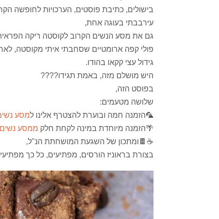
בישולים, כתיבת פוסטים, הערכויות לחופשה הק
עירבבתי בעוגה אחת,
גם את מסע הנשים הקרוב לקוסטה ריקה הפראית 
פולי קפה ארומטיים שסחבתי איתי מקוסטה, לאחר
גידול עצי קקאו בהודו.
היש מושלם מזה, באמת תגידו????
בפוסט הזה,
שלושה מטעמים:
🦜הזמנה חמה ובוערת להצטרף אלינו ל
מסע נשים
🌴הזמנה מיוחדת במינה לקחת חלק
ממסע נשים ק
☕🍫ומתכון של השגעת המושחתת הנ"ל,
בצורת בראוניז הורסים, מפתיעים, כל כך מפתיע