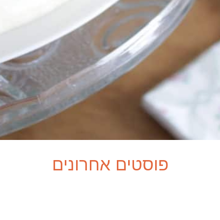
יש מי שפולי קפה מהרי הטרמבלולו או מי
שבקבוק יין מבציר 1896 עושה לו את זה.
שימו אותי מול ראשי חסות צבעוניות, זרי
עשבי תבלין, פטריות מכל העולם
והסוגים, פלפלים צבעוניים, שרי אדומות
וגזרים צבעוניים ואני עפה לי למרחבים…
חולמת, יוצרת, משלבת, מחברת מנות
ומתכונים לידי בריאות, הזנה, אסתטיקה,
אהבה ושיהיה טעים לכולנו.
עוד עלי
.
פוסטים אחרונים