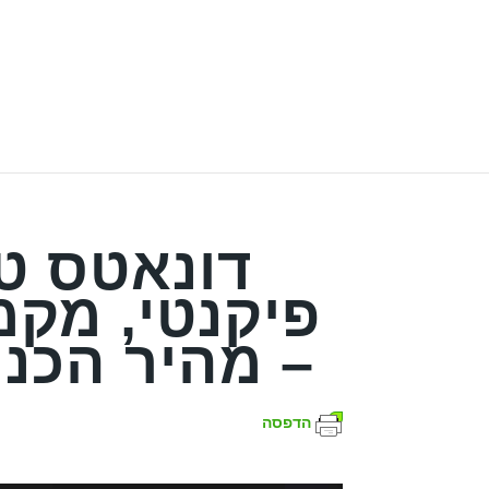
דונאטס טב
פיקנטי, מקמ
– מהיר הכנ
הדפסה