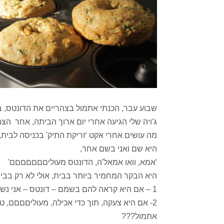
שבוע עבר, הכנתי אתמול בצהריים את הדונטס, ב
ג'ויה שלי הגיעה אחרי יום ארוך הביתה, אחר הצה
מה עושים אחרי אקט 'זריקת התיק' בכניסה לבי
היא שם ואני בשם אחר,
'אמא, וואו אמאל'ה, הדונטס מעוליםםםםםםם'
היא הבקר המחמיר ביותר בבית, אולי לא רק בבית
1 – אם היא קראה להם בשמם – דונטס – אני נשמתי בחיוך
2- אם היא צעקה, תוך כדי אכילה, מעוליםםםם,
אתמול???