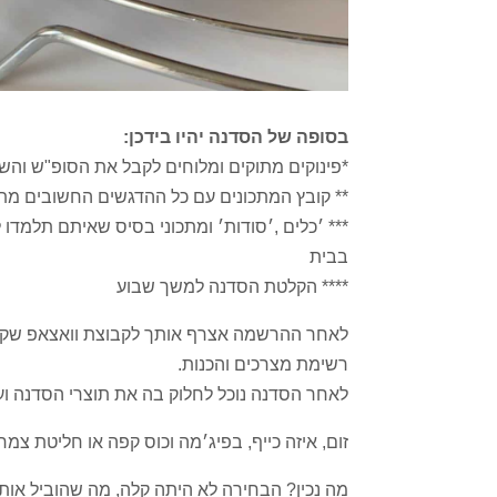
בסופה של הסדנה יהיו בידכן:
*פינוקים מתוקים ומלוחים לקבל את הסופ"ש וה
** קובץ המתכונים עם כל ההדגשים החשובים מת
*** ׳כלים ,׳סודות׳ ומתכוני בסיס שאיתם תלמדו
בבית
**** הקלטת הסדנה למשך שבוע
לאחר ההרשמה אצרף אותך לקבוצת וואצאפ שקטה
רשימת מצרכים והכנות.
לאחר הסדנה נוכל לחלוק בה את תוצרי הסדנה ו
זום, איזה כייף, בפיג׳מה וכוס קפה או חליטת צמח
מה נכין? הבחירה לא היתה קלה, מה שהוביל אותי,