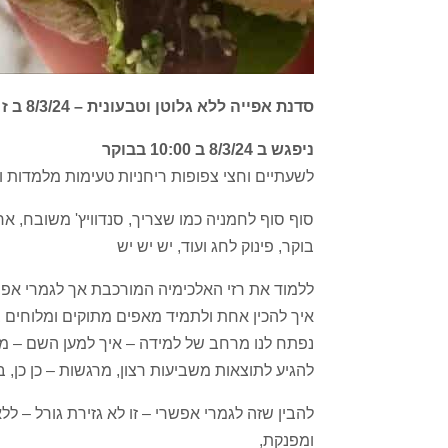
סדנת אפייה ללא גלוטן וטבעונית – 8/3/24 ב ז ו ם!!
ניפגש ב 8/3/24 ב 10:00 בבוקר
לשעתיים וחצי צפופות ריחניות טעימות מלמדות ו
סוף סוף לחמניה כמו שצריך, סנדוויץ' משובח, 
בוקר, פינוק לחג ועוד, יש יש יש
ללמוד את רזי האלכימיה המורכבת אך לגמרי אפ
איך להכין אחת ולתמיד מאפים מתוקים ומלוחים ב
נפתח לנו מרחב של למידה – איך למען השם – מב
להגיע לתוצאות משביעות רצון, מרגשות – כן כן, 
להבין שזה לגמרי אפשרי – זו לא גזירת גורל – ללא
ומפנקת,