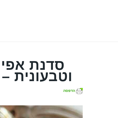
סדנת אפיי
וטבעונית – 8/3/24 – בזום
הדפסה