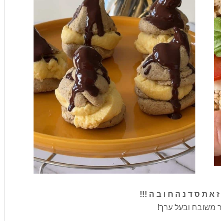
 ת ס ד נ ה ח ו ב ה !!!
ר משובח ובעל ערך!