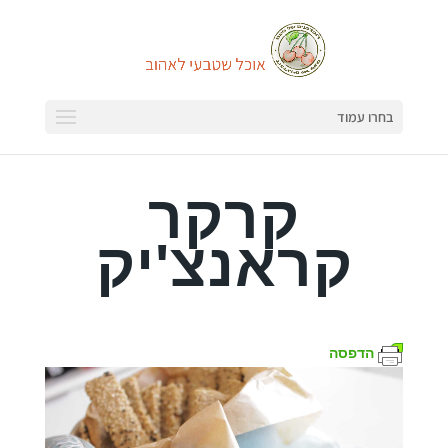
בחרו עמוד
קרקר
קראנצ'יק
הדפסה