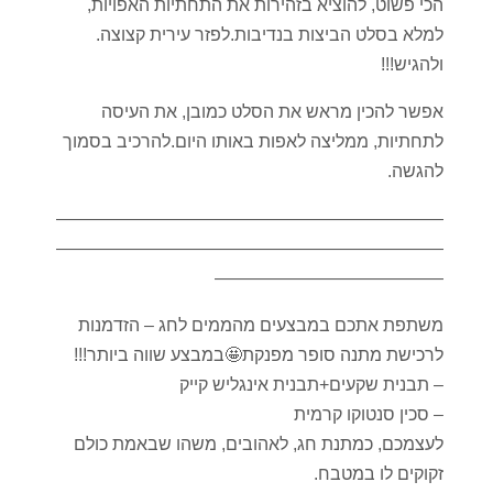
הכי פשוט, להוציא בזהירות את התחתיות האפויות,
למלא בסלט הביצות בנדיבות.לפזר עירית קצוצה.
ולהגיש!!!
אפשר להכין מראש את הסלט כמובן, את העיסה
לתחתיות, ממליצה לאפות באותו היום.להרכיב בסמוך
להגשה.
——————————————————————
——————————————————————
—————————————
משתפת אתכם במבצעים מהממים לחג – הזדמנות
לרכישת מתנה סופר מפנקת🤩במבצע שווה ביותר!!!
– תבנית שקעים+תבנית אינגליש קייק
– סכין סנטוקו קרמית
לעצמכם, כמתנת חג, לאהובים, משהו שבאמת כולם
זקוקים לו במטבח.