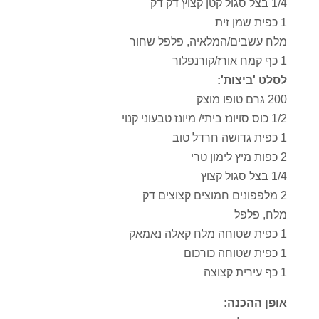
1/4 בצל סגול קטן קצוץ דק דק
1 כפית שמן זית
מלח עשבים/המלאיה, פלפל שחור
1 כף קמח אורז/קורנפלור
לסלט 'ביצות':
200 גרם טופו מוצק
1/2 כוס סויונז ביתי/ מיונז טבעוני קנוי
1 כפית גדושה חרדל טוב
2 כפות מיץ לימון טרי
1/4 בצל סגול קצוץ
2 מלפפונים חמוצים קצוצים דק
מלח, פלפל
1 כפית שטוחה מלח קאלה נאמאק
1 כפית שטוחה כורכום
1 כף עירית קצוצה
אופן ההכנה: