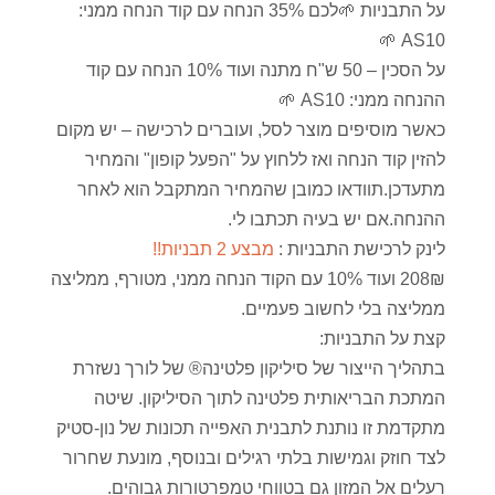
על התבניות 🌱לכם 35% הנחה עם קוד הנחה ממני:
AS10 🌱
על הסכין – 50 ש"ח מתנה ועוד 10% הנחה עם קוד
ההנחה ממני: AS10 🌱
כאשר מוסיפים מוצר לסל, ועוברים לרכישה – יש מקום
להזין קוד הנחה ואז ללחוץ על "הפעל קופון" והמחיר
מתעדכן.תוודאו כמובן שהמחיר המתקבל הוא לאחר
ההנחה.אם יש בעיה תכתבו לי.
לינק לרכישת התבניות :
מבצע 2 תבניות!!
208₪ ועוד 10% עם הקוד הנחה ממני, מטורף, ממליצה
ממליצה בלי לחשוב פעמיים.
קצת על התבניות:
בתהליך הייצור של סיליקון פלטינה® של לורך נשזרת
המתכת הבריאותית פלטינה לתוך הסיליקון. שיטה
מתקדמת זו נותנת לתבנית האפייה תכונות של נון-סטיק
לצד חוזק וגמישות בלתי רגילים ובנוסף, מונעת שחרור
רעלים אל המזון גם בטווחי טמפרטורות גבוהים.