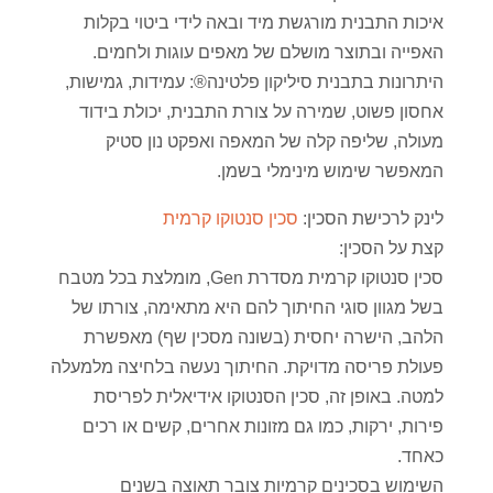
איכות התבנית מורגשת מיד ובאה לידי ביטוי בקלות
האפייה ובתוצר מושלם של מאפים עוגות ולחמים.
היתרונות בתבנית סיליקון פלטינה®: עמידות, גמישות,
אחסון פשוט, שמירה על צורת התבנית, יכולת בידוד
מעולה, שליפה קלה של המאפה ואפקט נון סטיק
המאפשר שימוש מינימלי בשמן.
לינק לרכישת הסכין:
סכין סנטוקו קרמית
קצת על הסכין:
סכין סנטוקו קרמית מסדרת Gen, מומלצת בכל מטבח
בשל מגוון סוגי החיתוך להם היא מתאימה, צורתו של
הלהב, הישרה יחסית (בשונה מסכין שף) מאפשרת
פעולת פריסה מדויקת. החיתוך נעשה בלחיצה מלמעלה
למטה. באופן זה, סכין הסנטוקו אידיאלית לפריסת
פירות, ירקות, כמו גם מזונות אחרים, קשים או רכים
כאחד.
השימוש בסכינים קרמיות צובר תאוצה בשנים