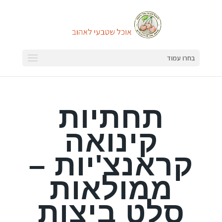
בחרו עמוד
תחתיות
קינואה
קראנצ'יות –
ממולאות
סלט ביצות