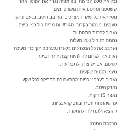
נכין את סלט הביצות. בפומפיה נגרר את הטופו, אחרי
ששטפנו וסחטנו אותו מעודפי מים.
נוסיף את כל שאר המצרכים, נערבב היטב, נטעם ונתקן
טעמים. נשמור בקרור. סגור!!! זה מריח בול כמו ביצה…
נעבור להכנת התחתיות:
נחמם תנור ל 200 מעלות.
נערבב את כל המצרכים בקערה.לערבב תוך כדי מעיכת
הקינואה. לגרום לה להיות קצת יותר דביקה.
לטעום, אם יש צורך לתבל עוד.
נשמן תבנית שקעים.
נעביר בערך 2 כפות מהתערובת הדביקה לכל שקע.
נהדק היטב.
נאפה 15 דקות.
עד שהתחתיות, זהובות, קראנצ'יות.
להוציא ולתת להן להתקרר.
הרכבת המנה: