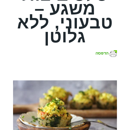
משגע –
טבעוני, ללא
גלוטן
הדפסה