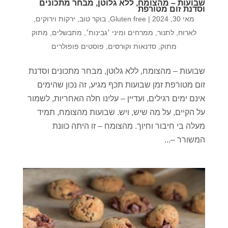
שבועות – מהצומח, ללא גלוטן, מבחר מתכונים
וסדנת זום מטורפת
מאי 30, 2024
|
Gluten free
,
בוקר טוב
,
ירקות וירוקים
,
לארוח
,
לתנור
,
ממרחים ומיני ׳גבינות׳
,
מתבשלים
,
מתוק
מתוק
,
סדנאות וקורסים
,
פוסטים פופולרים
שבועות – מהצומח, ללא גלוטן, מבחר מתכונים וסדנת
זום מטורפת זמן שבועות תכף מגיע, זה נכון שהימים
אינם ימים רגילים, ועדיין – עלינו חלה האחריות, לשמור
על הקיים, על מה שיש, ויש. שבועות מהצומח, תמיד
מעלה בי חיבור וחיוך. מהצומח – זו היתה כוונת
המשורר –...