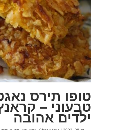
טופו תירס נאגט
טבעוני – קראנץ
ילדים אהובה