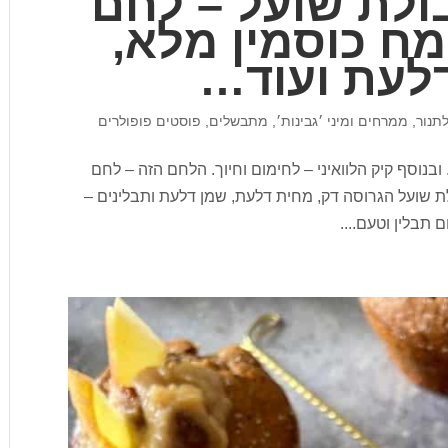
ולת שועל – לחם
מח כוסמין מלא,
דלעת ועוד…
תנור
,
ממרחים ומיני ׳גבינות׳
,
מתבשלים
,
פוסטים פופולרים
 ובנוסף קיק הלוואיני – לחימום וחיוך. הלחם הזה – לחם
לת שועל הגרוסה דק, מחית דלעת, שמן דלעת ותבלינים –
 תבלין וטעם....