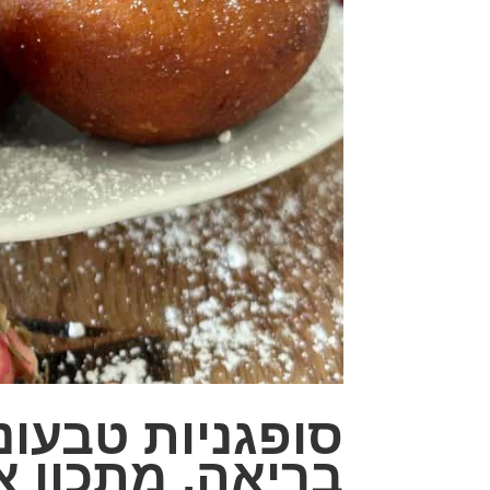
סופגניות טבעוני
בריאה, מתכון א