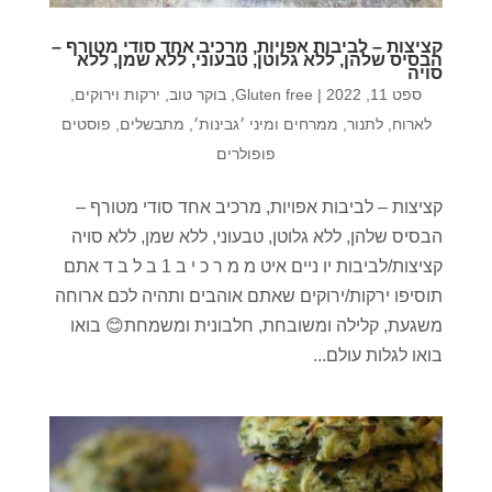
קציצות – לביבות אפויות, מרכיב אחד סודי מטורף –
הבסיס שלהן, ללא גלוטן, טבעוני, ללא שמן, ללא
סויה
ספט 11, 2022
|
Gluten free
,
בוקר טוב
,
ירקות וירוקים
,
לארוח
,
לתנור
,
ממרחים ומיני ׳גבינות׳
,
מתבשלים
,
פוסטים
פופולרים
קציצות – לביבות אפויות, מרכיב אחד סודי מטורף –
הבסיס שלהן, ללא גלוטן, טבעוני, ללא שמן, ללא סויה
קציצות/לביבות יו ניים איט מ מ ר כ י ב 1 ב ל ב ד אתם
תוסיפו ירקות/ירוקים שאתם אוהבים ותהיה לכם ארוחה
משגעת, קלילה ומשובחת, חלבונית ומשמחת😊 בואו
בואו לגלות עולם...