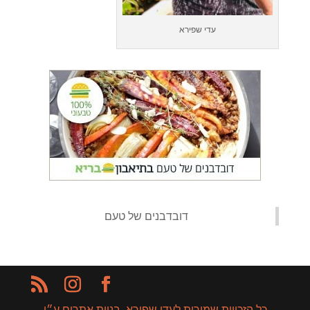
עדי שפירא
‏דובדבנים של טעם‏
כל הזכויות שמורות לעדי שפירא, בניית אתרים ע״י