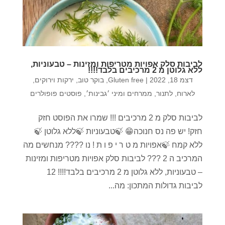
לביבות סלק אפויות מטריפות ומזינות – טבעוניות,
ללא גלוטן מ 2 מרכיבים בלבד!!!!
דצמ 18, 2022
|
Gluten free
,
בוקר טוב
,
ירקות וירוקים
,
לארוח
,
לתנור
,
ממרחים ומיני ׳גבינות׳
,
פוסטים פופולרים
לביבות סלק מ 2 מרכיבים !!! שמרו את הפוסט חזק
חזק! יש פה נס חנוכה😁 🍃טבעוניות 🍃ללא גלוטן 🍃
ללא קמח 🍃אפויות מ ט ר י פ ו ת ! נו ???? מנחשים מה
המרכיב ה 2 ??? לביבות סלק אפויות מטריפות ומזינות
– טבעוניות, ללא גלוטן מ 2 מרכיבים בלבד!!!! 12
לביבות גדולות המתכון: מה...