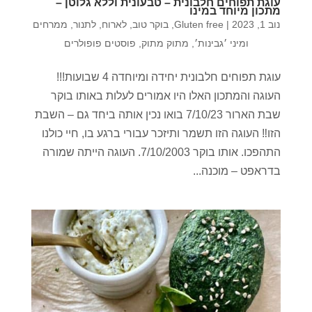
עוגת תפוחים חלבונית – טבעונית וללא גלוטן –
מתכון מיוחד במינו
נוב 1, 2023
|
Gluten free
,
בוקר טוב
,
לארוח
,
לתנור
,
ממרחים
ומיני ׳גבינות׳
,
מתוק מתוק
,
פוסטים פופולרים
עוגת תפוחים חלבונית יחידה ומיוחדה 4 שבועות!!!
העוגה והמתכון האלו היו אמורים לעלות באותו בוקר
שבת הארור 7/10/23 בואו נכין אותה ביחד גם – השבת
הזו‼️ העוגה הזו תשמר ותיזכר עבורי ברגע בו, חיי כולנו
התהפכו. אותו בוקר 7/10/2003. העוגה הייתה שמורה
בדראפט – מוכנה...