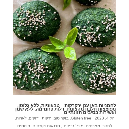
לחמניות באן ענן ירקרקות – טבעוניות, ללא גלוטן,
מפוצצות חלבון מהצומח, דלות פחמימה, ללא שמן
ועשירות בסיבים תזונתיים
יול 4, 2023
|
Gluten free
,
בוקר טוב
,
ירקות וירוקים
,
לארוח
,
לתנור
,
ממרחים ומיני ׳גבינות׳
,
סדנאות וקורסים
,
פוסטים