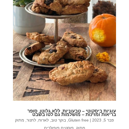
עוגיות ביסקוטי – טבעוניות, ללא גלוטן, סופר
בריאות ומזינות – מושלמות גם לטו בשבט
פבר 5, 2023
|
Gluten free
,
בוקר טוב
,
לארוח
,
לתנור
,
מתוק
מתוק
,
פוסטים פופולרים