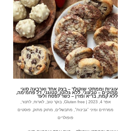
עוגיות וממתקי שוקולד – בצק אחד וארבעה סוגי
מתוקים – טבעוני, ללא גלוטן, קטוגני, דל פחמימה,
ללא קמח, בריא ומזין – כשר לפסח ולעד
אפר 4, 2023
|
Gluten free
,
בוקר טוב
,
לארוח
,
לתנור
,
ממרחים ומיני ׳גבינות׳
,
מתבשלים
,
מתוק מתוק
,
פוסטים
פופולרים