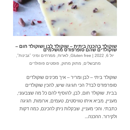
שוקולד בהכנה ביתית – שוקולד לבן ושוקולד חום –
שוקולדים שהם סופרפודס מושלמים
יול 6, 2022
|
Gluten free
,
לארוח
,
ממרחים ומיני ׳גבינות׳
,
מתבשלים
,
מתוק מתוק
,
פוסטים פופולרים
שוקולד ביתי – לבן ומריר – איך מכינים שוקולדים
סופרפודס לבד? הכי חגיגה שיש, להכין שוקולדים
בבית. שוקולד חום, לבן, להוסיף להם כל מה שצבעוני,
מעניין, מביא איתו טוויסטים, טעמים, ארומות, חגיגה
כתבתי. והכי מעניין, שבקלות ניתן להכינם, כמה דקות
ולקירור. ההכנה...