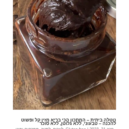
נוטלה ביתית – המתכון הכי בריא מזין קל ופשוט
להכנה – טבעוני, ללא גלוטן, ללא סוכר
פבר 21, 2023
|
Gluten free
,
לארוח
,
לתנור
,
ממרחים ומיני