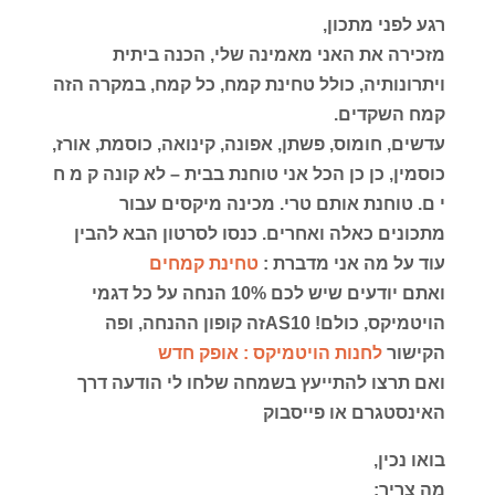
רגע לפני מתכון,
מזכירה את האני מאמינה שלי, הכנה ביתית
ויתרונותיה, כולל טחינת קמח, כל קמח, במקרה הזה
קמח השקדים.
עדשים, חומוס, פשתן, אפונה, קינואה, כוסמת, אורז,
כוסמין, כן כן הכל אני טוחנת בבית – לא קונה ק מ ח
י ם. טוחנת אותם טרי. מכינה מיקסים עבור
מתכונים כאלה ואחרים. כנסו לסרטון הבא להבין
עוד על מה אני מדברת :
טחינת קמחים
ואתם יודעים שיש לכם 10% הנחה על כל דגמי
הויטמיקס, כולם! AS10זה קופון ההנחה, ופה
הקישור
לחנות הויטמיקס : אופק חדש
ואם תרצו להתייעץ בשמחה שלחו לי הודעה דרך
האינסטגרם או פייסבוק
בואו נכין,
מה צריך: