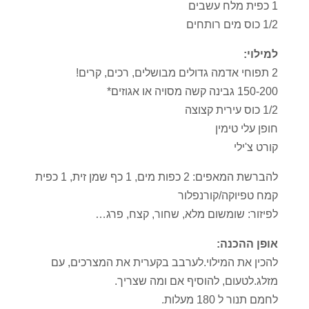
1 כפית מלח עשבים
1/2 כוס מים רותחים
למילוי:
2 תפוחי אדמה גדולים מבושלים, רכים, קרים!
150-200 גבינה קשה מסויה או אגוזים*
1/2 כוס עירית קצוצה
חופן עלי טימין
קורט צ'ילי
להברשת המאפים: 2 כפות מים, 1 כף שמן זית, 1 כפית
קמח טפיוקה/קורנפלור
לפיזור: שומשום מלא, שחור, קצח, פרג…
אופן ההכנה:
להכין את המילוי.לערבב בקערית את המצרכים, עם
מזלג.לטעום, להוסיף אם ומה שצריך.
לחמם תנור ל 180 מעלות.