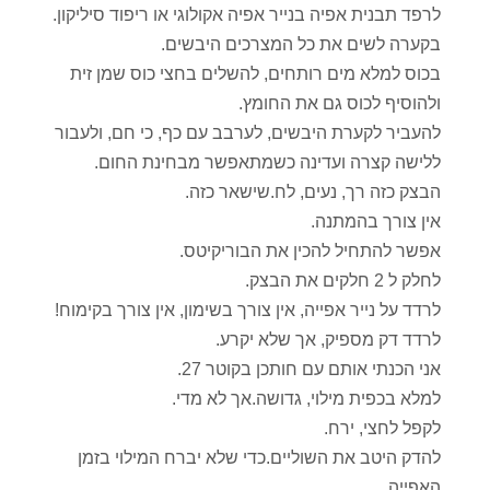
לרפד תבנית אפיה בנייר אפיה אקולוגי או ריפוד סיליקון.
בקערה לשים את כל המצרכים היבשים.
בכוס למלא מים רותחים, להשלים בחצי כוס שמן זית
ולהוסיף לכוס גם את החומץ.
להעביר לקערת היבשים, לערבב עם כף, כי חם, ולעבור
ללישה קצרה ועדינה כשמתאפשר מבחינת החום.
הבצק כזה רך, נעים, לח.שישאר כזה.
אין צורך בהמתנה.
אפשר להתחיל להכין את הבוריקיטס.
לחלק ל 2 חלקים את הבצק.
לרדד על נייר אפייה, אין צורך בשימון, אין צורך בקימוח!
לרדד דק מספיק, אך שלא יקרע.
אני הכנתי אותם עם חותכן בקוטר 27.
למלא בכפית מילוי, גדושה.אך לא מדי.
לקפל לחצי, ירח.
להדק היטב את השוליים.כדי שלא יברח המילוי בזמן
האפייה.