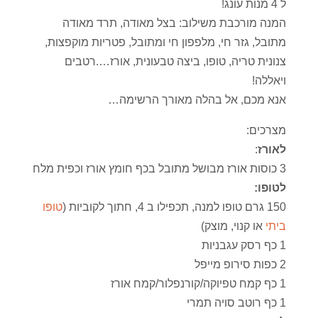
ל 4 מנות עונג!
המנה מורכבת משילוב: בצל מאודה, תרד מאודה
מתובל, גזר חי, מלפפון חי ומתובל, פטריות מוקפצות,
צנונית טריה, טופו, ביצה טבעונית, אורז….רטבים
ויאללה!
אנא מכם, אל בהלה מאורך הרשימה…
מצרכים:
לאורז
:
3 כוסות אורז מבושל מתובל בכף חומץ אורז וכפית מלח
לטופו:
150 גרם טופו למנה, תכפילו ב 4, חתוך לקוביות (
טופו
ביתי
או קנוי, מוצק)
1 כף רסק עגבניות
2 כפות סירופ מייפל
1 כף קמח טפיוקה/קורנפלור/קמח אורז
1 כף רוטב סויה תמרי