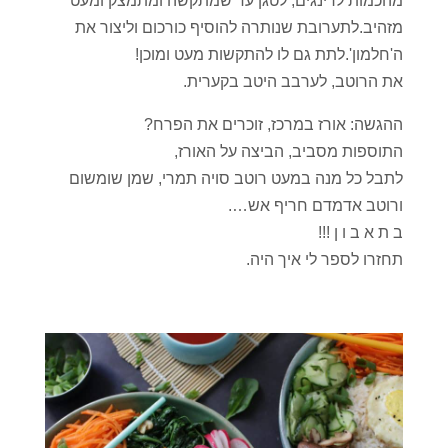
מהכמות לרינגים, לטגן עד שמתקשה ומתמצק ומעט
מזהיב.לתערובת שנותרה להוסיף כורכום וליצור את
ה'חלמון'.לתת גם לו להתקשות מעט ומוכן!
את הרוטב, לערבב היטב בקערית.
ההגשה: אורז במרכז, זוכרים את הפרח?
התוספות מסביב, הביצה על האורז,
לתבל כל מנה במעט רוטב סויה תמרי, שמן שומשום
ורוטב אדמדם חריף אש….
ב ת א ב ו ן !!!
תחזרו לספר לי איך היה.